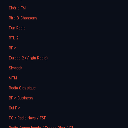
Chérie FM
Rire & Chansons
Fun Radio
RTL 2
RFM
Europe 2 (Virgin Radio)
Skyrock
MFM
Radio Classique
BFM Business
Oui FM
FG / Radio Nova / TSF
Radio france locale / France Bleu / ICI