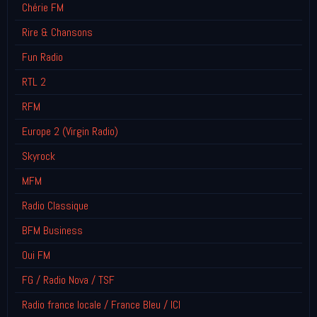
Chérie FM
Rire & Chansons
Fun Radio
RTL 2
RFM
Europe 2 (Virgin Radio)
Skyrock
MFM
Radio Classique
BFM Business
Oui FM
FG / Radio Nova / TSF
Radio france locale / France Bleu / ICI