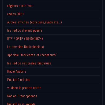
régions outre-mer
radios DAB+
Autres affiches (concours,syndicats...)
les radios d'avant guerre
RTF / ORTF (1945/1974)
La semaine Radiophonique
spéciale "fabricants et récepteurs"
les radios nationales disparues
Radio Andorre
Publicité urbaine
vu dans la presse écrite
Radios Francophones
Publicités du monde