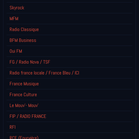
Skyrock
MFM
Radio Classique
BFM Business
Oui FM
FG / Radio Nova / TSF
Radio france locale / France Bleu / ICI
France Musique
France Culture
Le Mouv'- Mouv'
FIP / RADIO FRANCE
RFI
RCF (Fourvière)