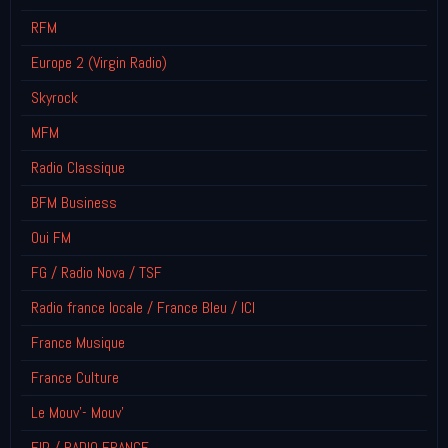
RFM
Europe 2 (Virgin Radio)
Skyrock
MFM
Radio Classique
BFM Business
Oui FM
FG / Radio Nova / TSF
Radio france locale / France Bleu / ICI
France Musique
France Culture
Le Mouv'- Mouv'
FIP / RADIO FRANCE