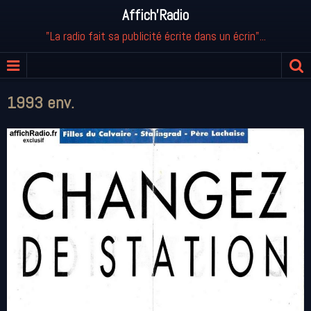
Affich'Radio
"La radio fait sa publicité écrite dans un écrin"...
1993 env.