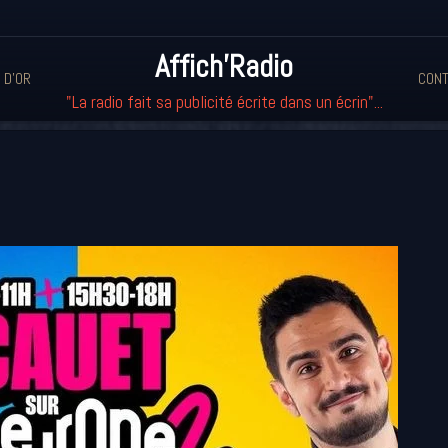
Affich'Radio
 D'OR
CONT
"La radio fait sa publicité écrite dans un écrin"...