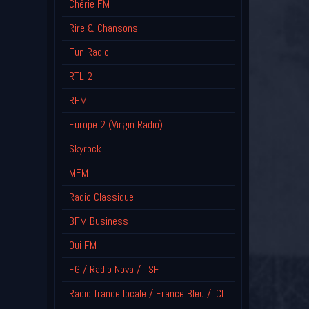
Chérie FM
Rire & Chansons
Fun Radio
RTL 2
RFM
Europe 2 (Virgin Radio)
Skyrock
MFM
Radio Classique
BFM Business
Oui FM
FG / Radio Nova / TSF
Radio france locale / France Bleu / ICI