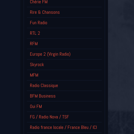
Chérie FM
Rire & Chansons
Fun Radio
RTL 2
RFM
Europe 2 (Virgin Radio)
Skyrock
MFM
Radio Classique
BFM Business
Oui FM
FG / Radio Nova / TSF
Radio france locale / France Bleu / ICI