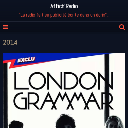
Affich'Radio
"La radio fait sa publicité écrite dans un écrin"...
2014