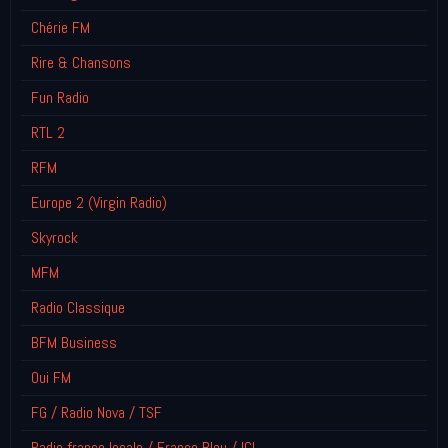
Chérie FM
Rire & Chansons
Fun Radio
RTL 2
RFM
Europe 2 (Virgin Radio)
Skyrock
MFM
Radio Classique
BFM Business
Oui FM
FG / Radio Nova / TSF
Radio france locale / France Bleu / ICI