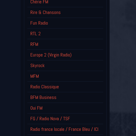
Chérie FM
Rire & Chansons
Fun Radio
RTL 2
RFM
Europe 2 (Virgin Radio)
Skyrock
MFM
Radio Classique
BFM Business
Oui FM
FG / Radio Nova / TSF
Radio france locale / France Bleu / ICI