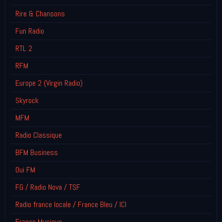
Rire & Chansons
Fun Radio
RTL 2
RFM
Europe 2 (Virgin Radio)
Skyrock
MFM
Radio Classique
BFM Business
Oui FM
FG / Radio Nova / TSF
Radio france locale / France Bleu / ICI
France Musique