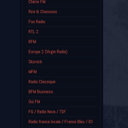
Chérie FM
Rire & Chansons
Fun Radio
RTL 2
RFM
Europe 2 (Virgin Radio)
Skyrock
MFM
Radio Classique
BFM Business
Oui FM
FG / Radio Nova / TSF
Radio france locale / France Bleu / ICI