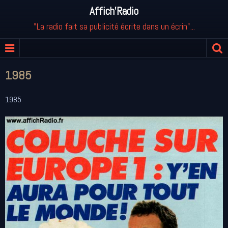
Affich'Radio
"La radio fait sa publicité écrite dans un écrin"...
1985
1985