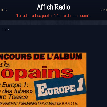
Affich'Radio
 D'OR
CONT
"La radio fait sa publicité écrite dans un écrin"...
1987