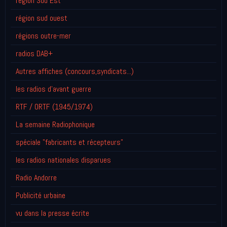
région Sud Est
région sud ouest
régions outre-mer
radios DAB+
Autres affiches (concours,syndicats...)
les radios d'avant guerre
RTF / ORTF (1945/1974)
La semaine Radiophonique
spéciale "fabricants et récepteurs"
les radios nationales disparues
Radio Andorre
Publicité urbaine
vu dans la presse écrite