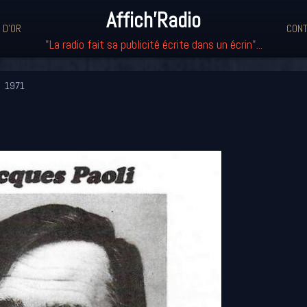
Affich'Radio
 D'OR
CONT
"La radio fait sa publicité écrite dans un écrin"...
1971