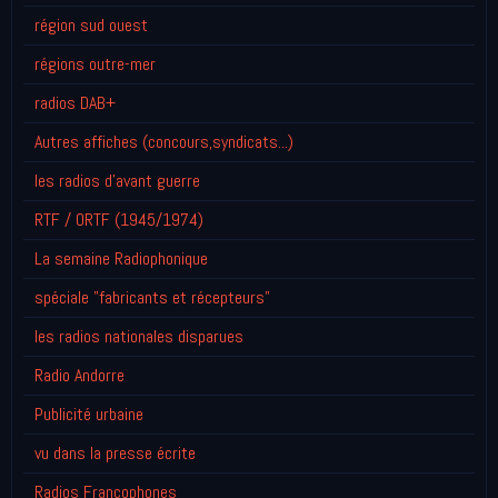
région sud ouest
régions outre-mer
radios DAB+
Autres affiches (concours,syndicats...)
les radios d'avant guerre
RTF / ORTF (1945/1974)
La semaine Radiophonique
spéciale "fabricants et récepteurs"
les radios nationales disparues
Radio Andorre
Publicité urbaine
vu dans la presse écrite
Radios Francophones