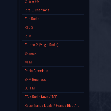
Chérie FM
Rire & Chansons
Fun Radio
RTL 2
RFM
Europe 2 (Virgin Radio)
Skyrock
MFM
Radio Classique
BFM Business
Oui FM
FG / Radio Nova / TSF
Radio france locale / France Bleu / ICI