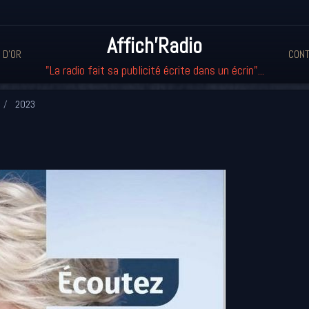
Affich'Radio
 D'OR
CONT
"La radio fait sa publicité écrite dans un écrin"...
2023