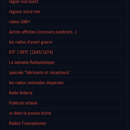
région sud ouest
régions outre-mer
radios DAB+
Autres affiches (concours,syndicats...)
les radios d'avant guerre
RTF / ORTF (1945/1974)
La semaine Radiophonique
spéciale "fabricants et récepteurs"
les radios nationales disparues
Radio Andorre
Publicité urbaine
vu dans la presse écrite
Radios Francophones