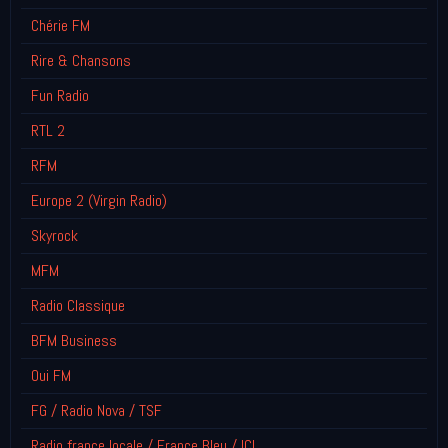
Chérie FM
Rire & Chansons
Fun Radio
RTL 2
RFM
Europe 2 (Virgin Radio)
Skyrock
MFM
Radio Classique
BFM Business
Oui FM
FG / Radio Nova / TSF
Radio france locale / France Bleu / ICI