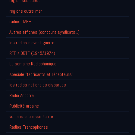
région sud ouest
régions outre-mer
radios DAB+
Autres affiches (concours,syndicats...)
les radios d'avant guerre
RTF / ORTF (1945/1974)
La semaine Radiophonique
spéciale "fabricants et récepteurs"
les radios nationales disparues
Radio Andorre
Publicité urbaine
vu dans la presse écrite
Radios Francophones