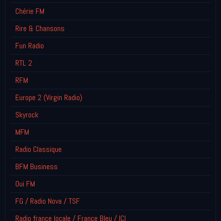
Chérie FM
Rire & Chansons
Fun Radio
RTL 2
RFM
Europe 2 (Virgin Radio)
Skyrock
MFM
Radio Classique
BFM Business
Oui FM
FG / Radio Nova / TSF
Radio france locale / France Bleu / ICI