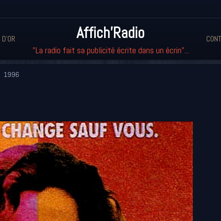
Affich'Radio
 D'OR
CONT
"La radio fait sa publicité écrite dans un écrin"...
1996