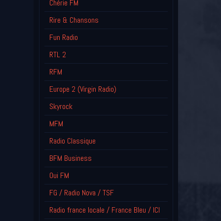
Chérie FM
Rire & Chansons
Fun Radio
RTL 2
RFM
Europe 2 (Virgin Radio)
Skyrock
MFM
Radio Classique
BFM Business
Oui FM
FG / Radio Nova / TSF
Radio france locale / France Bleu / ICI