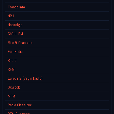
France Info
NRJ
Nostalgie
Chérie FM
Rire & Chansons
Fun Radio
RTL 2
RFM
Europe 2 (Virgin Radio)
Skyrock
MFM
Radio Classique
BFM Business