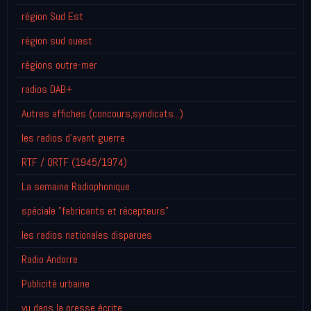
région Sud Est
région sud ouest
régions outre-mer
radios DAB+
Autres affiches (concours,syndicats...)
les radios d'avant guerre
RTF / ORTF (1945/1974)
La semaine Radiophonique
spéciale "fabricants et récepteurs"
les radios nationales disparues
Radio Andorre
Publicité urbaine
vu dans la presse écrite