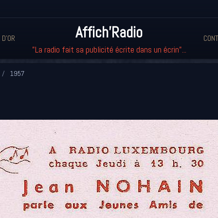
Affich'Radio
 D'OR
CONT
"La radio fait sa publicité écrite dans un écrin"...
1957