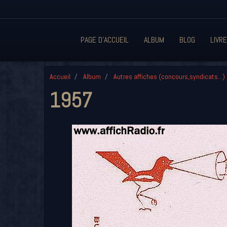
PAGE D'ACCUEIL
ALBUM
BLOG
LIVRE
Accueil
Album
Autres affiches (concours,syndicats...)
1957