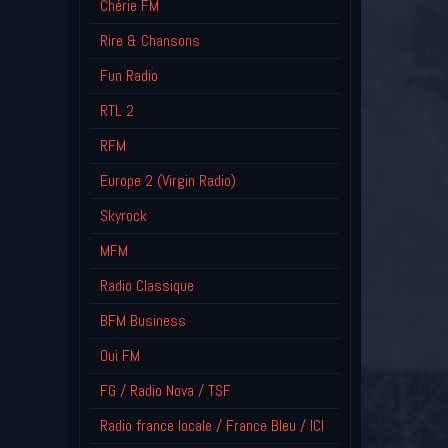
Chérie FM
Rire & Chansons
Fun Radio
RTL 2
RFM
Europe 2 (Virgin Radio)
Skyrock
MFM
Radio Classique
BFM Business
Oui FM
FG / Radio Nova / TSF
Radio france locale / France Bleu / ICI