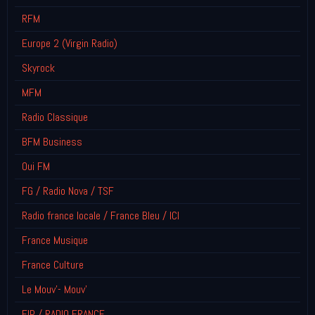
RFM
Europe 2 (Virgin Radio)
Skyrock
MFM
Radio Classique
BFM Business
Oui FM
FG / Radio Nova / TSF
Radio france locale / France Bleu / ICI
France Musique
France Culture
Le Mouv'- Mouv'
FIP / RADIO FRANCE