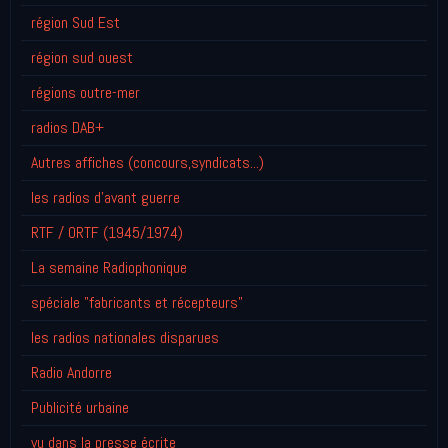
région Sud Est
région sud ouest
régions outre-mer
radios DAB+
Autres affiches (concours,syndicats...)
les radios d'avant guerre
RTF / ORTF (1945/1974)
La semaine Radiophonique
spéciale "fabricants et récepteurs"
les radios nationales disparues
Radio Andorre
Publicité urbaine
vu dans la presse écrite